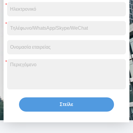
Στείλε