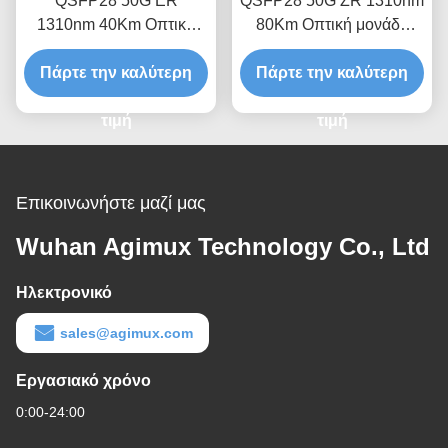
QSFP28 50G ER
QSFP28 50G ZR 1310nm
1310nm 40Km Οπτική
80Km Οπτική μονάδα
μονάδα πομποδέκτη
δέκτη
Πάρτε την καλύτερη
Πάρτε την καλύτερη
τιμή
τιμή
Επικοινωνήστε μαζί μας
Wuhan Agimux Technology Co., Ltd
Ηλεκτρονικό
sales@agimux.com
Εργασιακό χρόνο
0:00-24:00