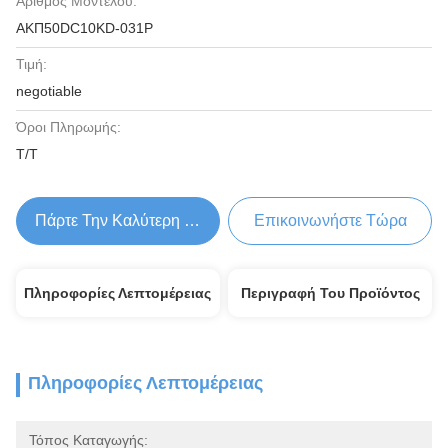
Αριθμός Μοντέλου:
ΑΚΠ50DC10KD-031P
Τιμή:
negotiable
Όροι Πληρωμής:
T/T
Πάρτε Την Καλύτερη Τιμή
Επικοινωνήστε Τώρα
Πληροφορίες Λεπτομέρειας
Περιγραφή Του Προϊόντος
Πληροφορίες Λεπτομέρειας
Τόπος Καταγωγής: