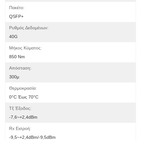
Πακέτο:
QSFP+
Ρυθμός Δεδομένων:
40G
Μήκος Κύματος:
850 Nm
Απόσταση:
300μ
Θερμοκρασία:
0°C Έως 70°C
Τξ Έξοδος:
-7,6~+2,4dBm
Rx Εισροή:
-9,5~+2,4dBm/-9,5dBm