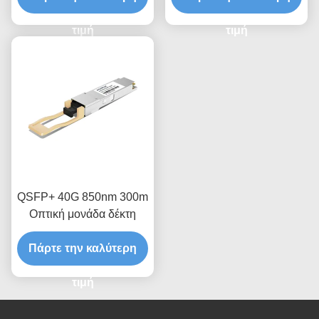
τιμή
τιμή
QSFP+ 40G 850nm 300m
Οπτική μονάδα δέκτη
Πάρτε την καλύτερη
τιμή