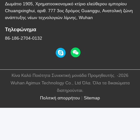
Δωμάτιο 1905, Χρηματοοικονομικό κτίριο ελεύθερου εμπορίου
Chuangxinghui, αριθ. 777 3ος δρόμος Guanggu, Ανατολική ζώνη
ανάπτυξης νέων τεχνολογιών λίμνης, Wuhan
Τηλεφώνημα
86-186-2704-0132
Κίνα Καλό Ποιότητα Συνεκτική μονάδα Προμηθευτής. -2026
Wuhan Agimux Technology Co., Ltd Όλα. Όλα τα δικαιώματα
διατηρούνται.
Πολιτική απορρήτου
|
Sitemap