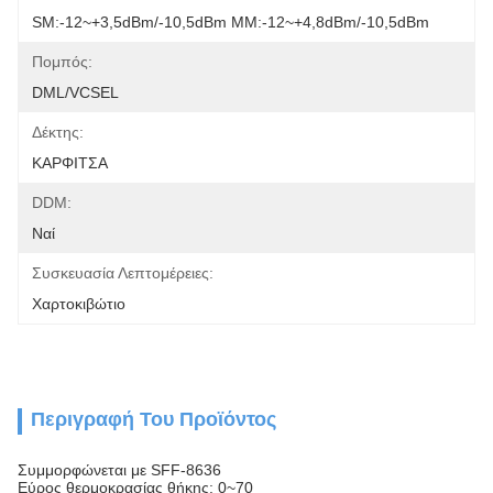
SM:-12~+3,5dBm/-10,5dBm MM:-12~+4,8dBm/-10,5dBm
Πομπός:
DML/VCSEL
Δέκτης:
ΚΑΡΦΙΤΣΑ
DDM:
Ναί
Συσκευασία Λεπτομέρειες:
Χαρτοκιβώτιο
Περιγραφή Του Προϊόντος
Συμμορφώνεται με SFF-8636
Εύρος θερμοκρασίας θήκης: 0~70