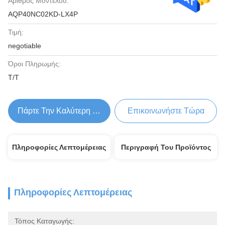
Αριθμός Μοντέλου:
AQP40NC02KD-LX4P
Τιμή:
negotiable
Όροι Πληρωμής:
T/T
Πάρτε Την Καλύτερη Τιμή
Επικοινωνήστε Τώρα
Πληροφορίες Λεπτομέρειας
Περιγραφή Του Προϊόντος
Πληροφορίες Λεπτομέρειας
Τόπος Καταγωγής: