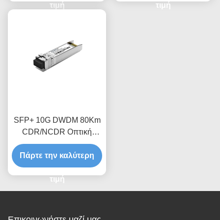
τιμή
τιμή
SFP+ 10G DWDM 80Km
CDR/NCDR Οπτική
μονάδα πομποδέκτη
Πάρτε την καλύτερη
τιμή
Επικοινωνήστε μαζί μας