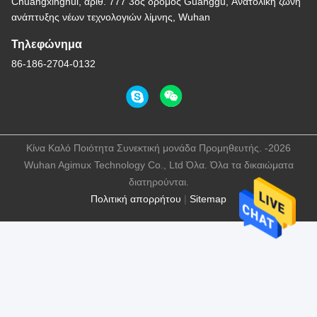
Chuangxinghui, αριθ. 777 3ος δρόμος Guanggu, Ανατολική ζώνη
ανάπτυξης νέων τεχνολογιών λίμνης, Wuhan
Τηλεφώνημα
86-186-2704-0132
Κίνα Καλό Ποιότητα Συνεκτική μονάδα Προμηθευτής. -2026
Wuhan Agimux Technology Co., Ltd Όλα. Όλα τα δικαιώματα
διατηρούνται.
Πολιτική απορρήτου
|
Sitemap