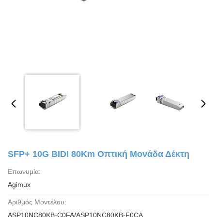
SFP+ 10G BIDI 80Km Οπτική Μονάδα Δέκτη
Επωνυμία:
Agimux
Αριθμός Μοντέλου:
ASP10NC80KB-C0FA/ASP10NC80KB-F0CA