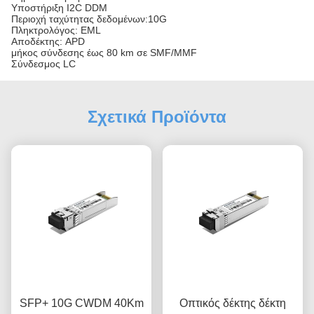
Υποστήριξη I2C DDM
Περιοχή ταχύτητας δεδομένων:10G
Πληκτρολόγος: EML
Αποδέκτης: APD
μήκος σύνδεσης έως 80 km σε SMF/MMF
Σύνδεσμος LC
Σχετικά Προϊόντα
SFP+ 10G CWDM 40Km
Οπτικός δέκτης δέκτη