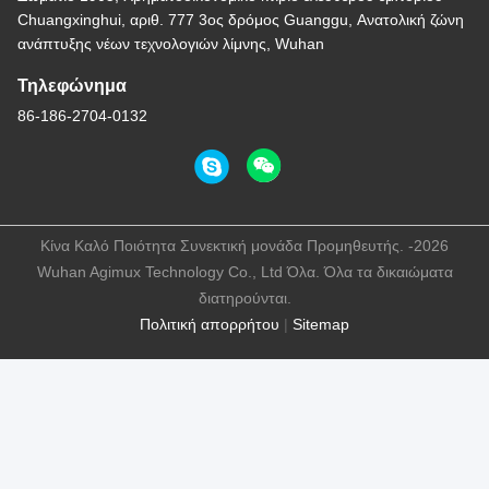
Chuangxinghui, αριθ. 777 3ος δρόμος Guanggu, Ανατολική ζώνη
ανάπτυξης νέων τεχνολογιών λίμνης, Wuhan
Τηλεφώνημα
86-186-2704-0132
Κίνα Καλό Ποιότητα Συνεκτική μονάδα Προμηθευτής. -2026
Wuhan Agimux Technology Co., Ltd Όλα. Όλα τα δικαιώματα
διατηρούνται.
Πολιτική απορρήτου
|
Sitemap