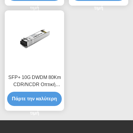
τιμή
τιμή
SFP+ 10G DWDM 80Km
CDR/NCDR Οπτική
μονάδα πομποδέκτη
Πάρτε την καλύτερη
τιμή