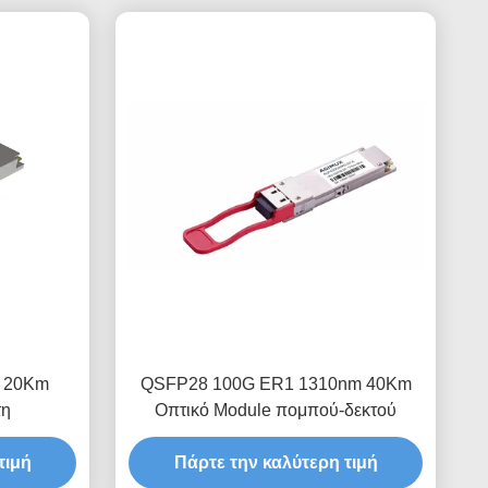
I 20Km
QSFP28 100G ER1 1310nm 40Km
τη
Οπτικό Module πομπού-δεκτού
τιμή
Πάρτε την καλύτερη τιμή