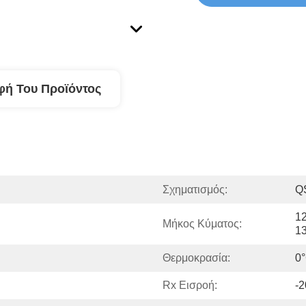
φή Του Προϊόντος
Σχηματισμός:
Q
12
Μήκος Κύματος:
1
Θερμοκρασία:
0
Rx Εισροή:
-