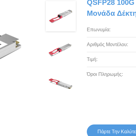
QSFP28 100G
Μονάδα Δέκτ
Επωνυμία:
Αριθμός Μοντέλου:
Τιμή:
Όροι Πληρωμής:
Πάρτε Την Καλύτε