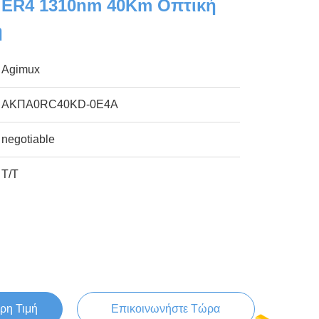
 ER4 1310nm 40Km Οπτική
η
Agimux
ΑΚΠΑ0RC40KD-0E4A
negotiable
Τ/Τ
ρη Τιμή
Επικοινωνήστε Τώρα