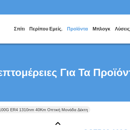
Σπίτι
Περίπου Εμείς.
Προϊόντα
Μπλογκ
Λύσεις
επτομέρειες Για Τα Προϊόν
100G ER4 1310nm 40Km Οπτική Μονάδα Δέκτη