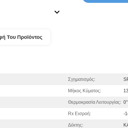
φή Του Προϊόντος
Σχηματισμός:
S
Μήκος Κύματος:
1
Θερμοκρασία Λειτουργίας:
0
Rx Εισροή:
-
Δέκτης:
Κ