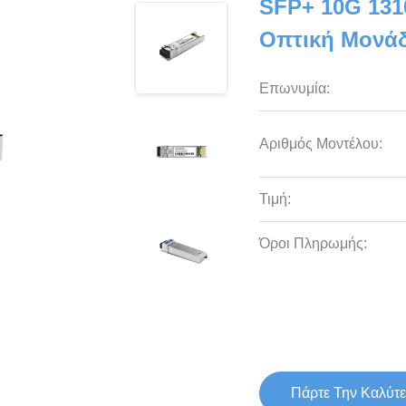
SFP+ 10G 13
Οπτική Μονά
Επωνυμία:
Αριθμός Μοντέλου:
Τιμή:
Όροι Πληρωμής:
Πάρτε Την Καλύτε