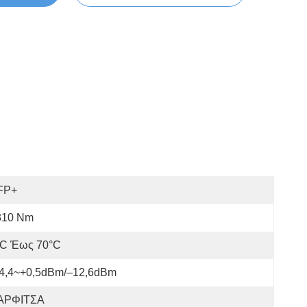
FP+
310 Nm
°C Έως 70°C
14,4~+0,5dBm/–12,6dBm
ΑΡΦΙΤΣΑ