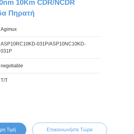
10nm 10Km CDR/NCDR
δα Πηρατή
Agimux
ASP10RC10KD-031P/ASP10NC10KD-
031P
negotiable
Τ/Τ
ρη Τιμή
Επικοινωνήστε Τώρα