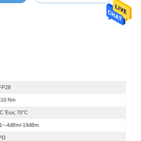
FP28
310 Nm
°C Έως 70°C
21~-4dBm/-19dBm
PD