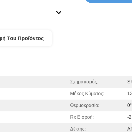
φή Του Προϊόντος
Σχηματισμός:
S
Μήκος Κύματος:
1
Θερμοκρασία:
0
Rx Εισροή:
-
Δέκτης:
A