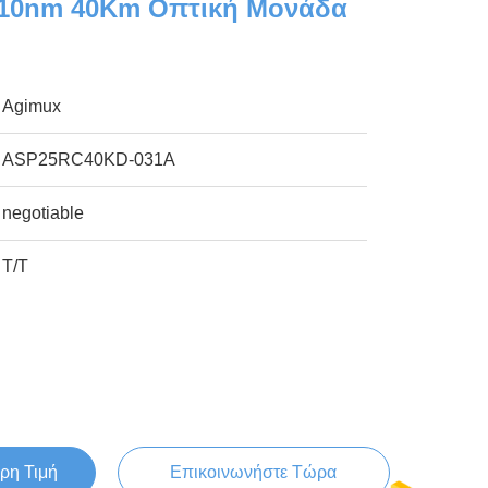
310nm 40Km Οπτική Μονάδα
Agimux
ASP25RC40KD-031A
negotiable
Τ/Τ
ρη Τιμή
Επικοινωνήστε Τώρα