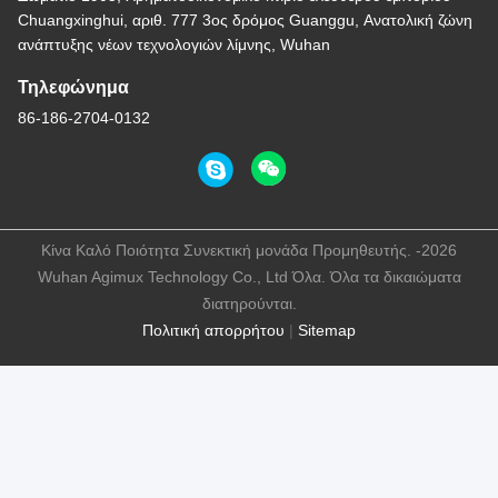
Chuangxinghui, αριθ. 777 3ος δρόμος Guanggu, Ανατολική ζώνη
ανάπτυξης νέων τεχνολογιών λίμνης, Wuhan
Τηλεφώνημα
86-186-2704-0132
Κίνα Καλό Ποιότητα Συνεκτική μονάδα Προμηθευτής. -2026
Wuhan Agimux Technology Co., Ltd Όλα. Όλα τα δικαιώματα
διατηρούνται.
Πολιτική απορρήτου
|
Sitemap