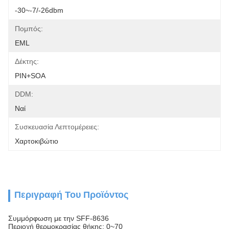
-30~-7/-26dbm
Πομπός:
EML
Δέκτης:
PIN+SOA
DDM:
Ναί
Συσκευασία Λεπτομέρειες:
Χαρτοκιβώτιο
Περιγραφή Του Προϊόντος
Συμμόρφωση με την SFF-8636
Περιοχή θερμοκρασίας θήκης: 0~70