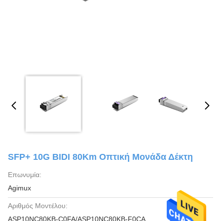
SFP+ 10G BIDI 80Km Οπτική Μονάδα Δέκτη
Επωνυμία:
Agimux
Αριθμός Μοντέλου:
ASP10NC80KB-C0FA/ASP10NC80KB-F0CA