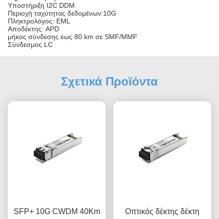
Υποστήριξη I2C DDM
Περιοχή ταχύτητας δεδομένων:10G
Πληκτρολόγος: EML
Αποδέκτης: APD
μήκος σύνδεσης έως 80 km σε SMF/MMF
Σύνδεσμος LC
Σχετικά Προϊόντα
SFP+ 10G CWDM 40Km
Οπτικός δέκτης δέκτη