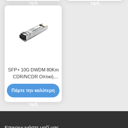
τιμή
τιμή
SFP+ 10G DWDM 80Km
CDR/NCDR Οπτική
μονάδα πομποδέκτη
Πάρτε την καλύτερη
τιμή
Επικοινωνήστε μαζί μας