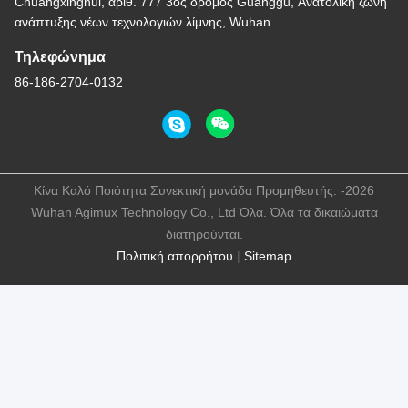
Chuangxinghui, αριθ. 777 3ος δρόμος Guanggu, Ανατολική ζώνη
ανάπτυξης νέων τεχνολογιών λίμνης, Wuhan
Τηλεφώνημα
86-186-2704-0132
Κίνα Καλό Ποιότητα Συνεκτική μονάδα Προμηθευτής. -2026
Wuhan Agimux Technology Co., Ltd Όλα. Όλα τα δικαιώματα
διατηρούνται.
Πολιτική απορρήτου
|
Sitemap