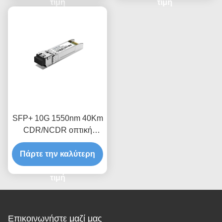
τιμή
τιμή
SFP+ 10G 1550nm 40Km
CDR/NCDR οπτική
μονάδα δέκτη
Πάρτε την καλύτερη
τιμή
Επικοινωνήστε μαζί μας