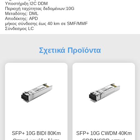
Υποστήριξη I2C DDM
Περιοχή ταχύτητας δεδομένων:10G
Μεταδότης: DML
Αποδέκτης: APD
μήκος σύνδεσης έως 40 km σε SMF/MMF
Σύνδεσμος LC
Σχετικά Προϊόντα
SFP+ 10G BIDI 80Km
SFP+ 10G CWDM 40Km