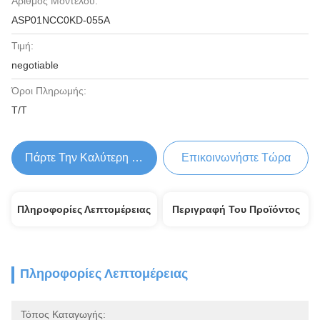
Αριθμός Μοντέλου:
ASP01NCC0KD-055A
Τιμή:
negotiable
Όροι Πληρωμής:
T/T
Πάρτε Την Καλύτερη Τιμή
Επικοινωνήστε Τώρα
Πληροφορίες Λεπτομέρειας
Περιγραφή Του Προϊόντος
Πληροφορίες Λεπτομέρειας
Τόπος Καταγωγής: