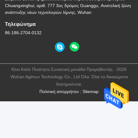
Chuangxinghui, αριθ. 777 3ος δρόμος Guanggu, Ανατολική ζώνη
ανάπτυξης νέων τεχνολογιών λίμνης, Wuhan
Τηλεφώνημα
86-186-2704-0132
Κίνα Καλό Ποιότητα Συνεκτική μονάδα Προμηθευτής. -2026
Wuhan Agimux Technology Co., Ltd Όλα. Όλα τα δικαιώματα
διατηρούνται.
Πολιτική απορρήτου
|
Sitemap