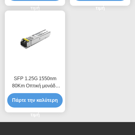
τιμή
τιμή
SFP 1.25G 1550nm
80Km Οπτική μονάδα
δέκτη
Πάρτε την καλύτερη
τιμή