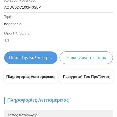
Αριθμός Μοντέλου:
AQDC0DC100P-0S8P
Τιμή:
negotiable
Όροι Πληρωμής:
Τ/Τ
Πάρτε Την Καλύτερη Τιμή
Επικοινωνήστε Τώρα
Πληροφορίες Λεπτομέρειας
Περιγραφή Του Προϊόντος
Πληροφορίες Λεπτομέρειας
Τόπος Καταγωγής: