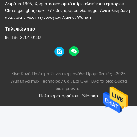
Δωμάτιο 1905, Χρηματοοικονομικό κτίριο ελεύθερου εμπορίου
Chuangxinghui, αριθ. 777 3ος δρόμος Guanggu, Ανατολική ζώνη
ανάπτυξης νέων τεχνολογιών λίμνης, Wuhan
Τηλεφώνημα
86-186-2704-0132
Κίνα Καλό Ποιότητα Συνεκτική μονάδα Προμηθευτής. -2026
Wuhan Agimux Technology Co., Ltd Όλα. Όλα τα δικαιώματα
διατηρούνται.
Πολιτική απορρήτου
|
Sitemap