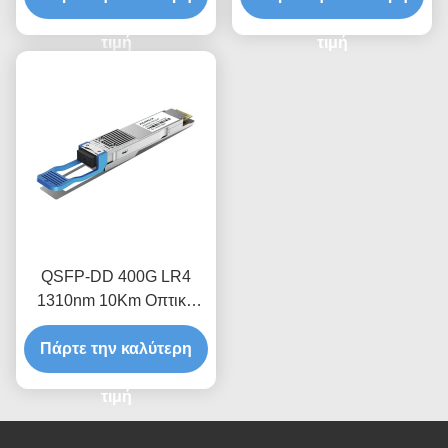
τιμή
τιμή
QSFP-DD 400G LR4
1310nm 10Km Οπτική
μονάδα δέκτη
Πάρτε την καλύτερη
τιμή