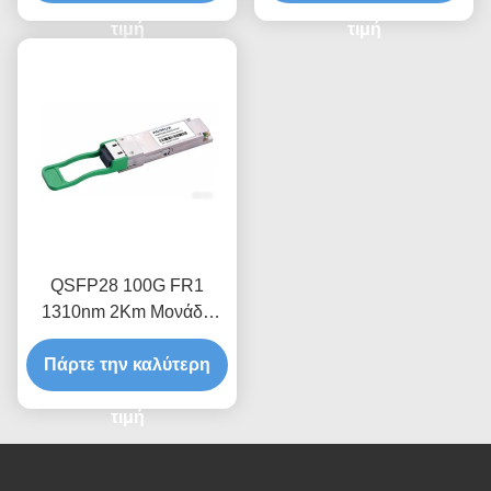
τιμή
τιμή
QSFP28 100G FR1
1310nm 2Km Μονάδα
οπτικού πομπού-δεκτή
Πάρτε την καλύτερη
τιμή