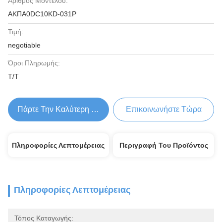
Αριθμός Μοντέλου:
ΑΚΠΑ0DC10KD-031P
Τιμή:
negotiable
Όροι Πληρωμής:
Τ/Τ
Πάρτε Την Καλύτερη Τιμή
Επικοινωνήστε Τώρα
Πληροφορίες Λεπτομέρειας
Περιγραφή Του Προϊόντος
Πληροφορίες Λεπτομέρειας
Τόπος Καταγωγής: