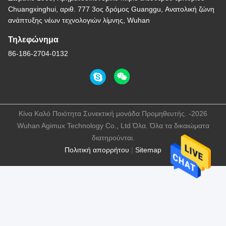
Chuangxinghui, αριθ. 777 3ος δρόμος Guanggu, Ανατολική ζώνη
ανάπτυξης νέων τεχνολογιών λίμνης, Wuhan
Τηλεφώνημα
86-186-2704-0132
Κίνα Καλό Ποιότητα Συνεκτική μονάδα Προμηθευτής. -2026
Wuhan Agimux Technology Co., Ltd Όλα. Όλα τα δικαιώματα
διατηρούνται.
Πολιτική απορρήτου
|
Sitemap